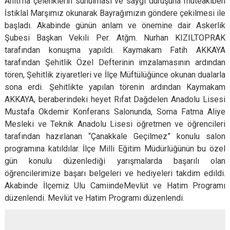
Anıtı’na çelenklerin sunulması ve saygı duruşuna müteakiben
İstiklal Marşımız okunarak Bayrağımızın göndere çekilmesi ile
başladı. Akabinde günün anlam ve önemine dair Askerlik
Şubesi Başkan Vekili Per. Atğm. Nurhan KIZILTOPRAK
tarafından konuşma yapıldı. Kaymakam Fatih AKKAYA
tarafından Şehitlik Özel Defterinin imzalamasının ardından
tören, Şehitlik ziyaretleri ve İlçe Müftülüğünce okunan dualarla
sona erdi. Şehitlikte yapılan törenin ardından Kaymakam
AKKAYA, beraberindeki heyet Rıfat Dağdelen Anadolu Lisesi
Mustafa Okdemir Konferans Salonunda, Soma Fatma Aliye
Mesleki ve Teknik Anadolu Lisesi öğretmen ve öğrencileri
tarafından hazırlanan “Çanakkale Geçilmez” konulu salon
programına katıldılar. İlçe Milli Eğitim Müdürlüğünün bu özel
gün konulu düzenlediği yarışmalarda başarılı olan
öğrencilerimize başarı belgeleri ve hediyeleri takdim edildi.
Akabinde İlçemiz Ulu CamiindeMevlüt ve Hatim Programı
düzenlendi. Mevlüt ve Hatim Programı düzenlendi.