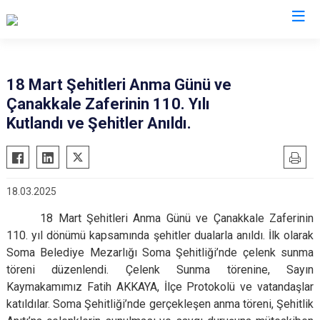
Manisa
18 Mart Şehitleri Anma Günü ve
Çanakkale Zaferinin 110. Yılı
Ahmetli
Salihli
Kutlandı ve Şehitler Anıldı.
Akhisar
Sarıgöl
Alaşehir
Saruhanlı
Demirci
Selendi
18.03.2025
Gölmarmara
Soma
18 Mart Şehitleri Anma Günü ve Çanakkale Zaferinin
Gördes
Turgutlu
110. yıl dönümü
kapsamında şehitler dualarla anıldı. İlk olarak
Kırkağaç
Şehzadeler
Soma Belediye Mezarlığı Soma Şehitliği’nde çelenk sunma
Köprübaşı
Yunusemre
töreni düzenlendi.
Çelenk Sunma törenine, Sayın
Kaymakamımız Fatih AKKAYA, İlçe Protokolü ve vatandaşlar
Kula
katıldılar. Soma Şehitliği’nde gerçekleşen anma töreni, Şehitlik