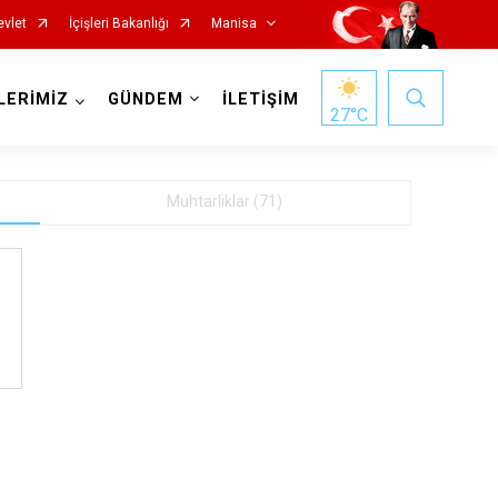
evlet
İçişleri Bakanlığı
Manisa
LERİMİZ
GÜNDEM
İLETİŞİM
27
°C
Muhtarliklar (71)
70
Salihli
Sarıgöl
Saruhanlı
Selendi
Soma