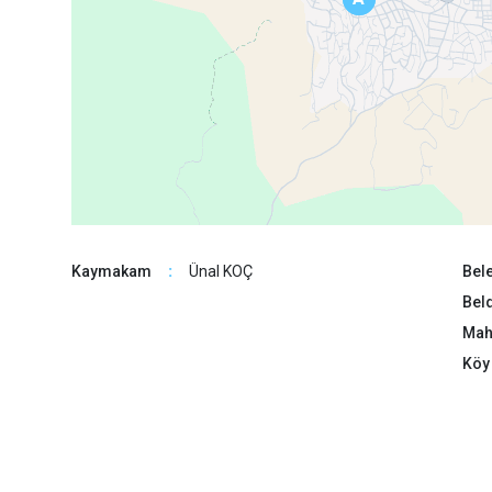
Kaymakam
:
Ünal KOÇ
Bele
18
Beld
Maha
Köy 