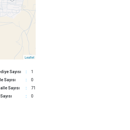
Gördes
Kırkağaç
Köprübaşı
Kula
Leaflet
diye Sayısı
:
1
e Sayısı
:
0
lle Sayısı
:
71
Sayısı
:
0
56