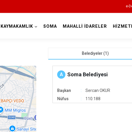
e-D
KAYMAKAMLIK
SOMA
MAHALLİ İDARELER
HİZMET
Manisa
Belediyeler (1)
Soma Belediyesi
A
Ahmetli
Başkan
Sercan OKUR
Akhisar
Nüfus
110.188
Alaşehir
Demirci
Gölmarmara