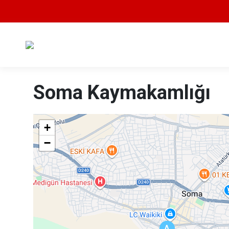
Soma Kaymakamlığı
+
−
A
A