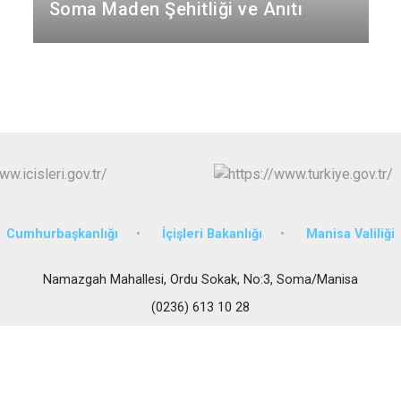
Gördes
Soma Maden Şehitliği ve Anıtı
Kırkağaç
Köprübaşı
Kula
Cumhurbaşkanlığı
İçişleri Bakanlığı
Manisa Valiliği
Namazgah Mahallesi, Ordu Sokak, No:3, Soma/Manisa
(0236) 613 10 28