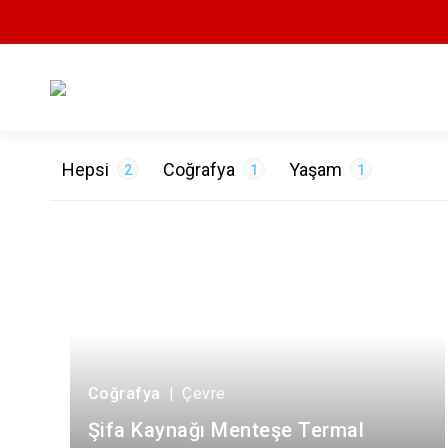
Hepsi
Coğrafya
Yaşam
2
1
1
ETİKETLER
Çevre
1
Değerlerimiz
1
Coğrafya
|
Çevre
Şifa Kaynağı Menteşe Termal