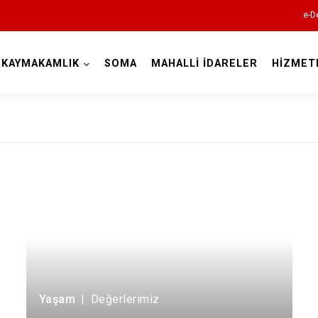
e-D
KAYMAKAMLIK
SOMA
MAHALLİ İDARELER
HİZMET
Manisa
Ahmetli
Akhisar
Alaşehir
Demirci
Gölmarmara
Yaşam
|
Değerlerimiz