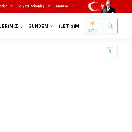
evlet
İçişleri Bakanlığı
Manisa
LERİMİZ
GÜNDEM
İLETİŞİM
37
°C
Salihli
Sarıgöl
Saruhanlı
Selendi
Soma