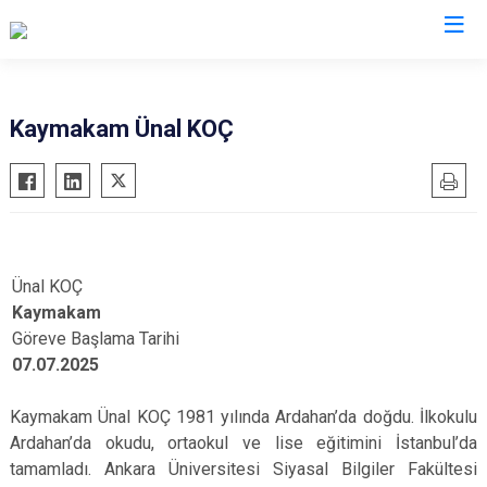
Manisa
Kaymakam Ünal KOÇ
Ahmetli
Salihli
Akhisar
Sarıgöl
Alaşehir
Saruhanlı
Demirci
Selendi
Ünal KOÇ
Gölmarmara
Soma
Kaymakam
Göreve Başlama Tarihi
Gördes
Turgutlu
07.07.2025
Kırkağaç
Şehzadeler
Köprübaşı
Yunusemre
Kaymakam Ünal KOÇ 1981 yılında Ardahan’da doğdu. İlkokulu
Kula
Ardahan’da okudu, ortaokul ve lise eğitimini İstanbul’da
tamamladı. Ankara Üniversitesi Siyasal Bilgiler Fakültesi