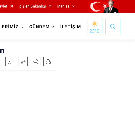
evlet
İçişleri Bakanlığı
Manisa
LERİMİZ
GÜNDEM
İLETİŞİM
23
°C
an
Salihli
Sarıgöl
Saruhanlı
Selendi
Soma