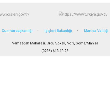
Gördes
Kırkağaç
Köprübaşı
Kula
Cumhurbaşkanlığı
İçişleri Bakanlığı
Manisa Valiliği
Namazgah Mahallesi, Ordu Sokak, No:3, Soma/Manisa
(0236) 613 10 28