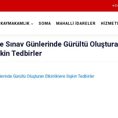
e-D
KAYMAKAMLIK
SOMA
MAHALLİ İDARELER
HİZMET
Manisa
e Sınav Günlerinde Gürültü Oluştur
şkin Tedbirler
Ahmetli
rinde Gürültü Oluşturan Etkinliklere İlişkin Tedbirler
Akhisar
Alaşehir
Demirci
Gölmarmara